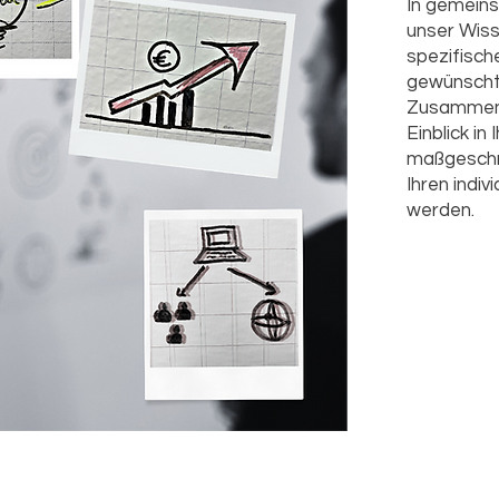
In gemein
unser Wiss
spezifisch
gewünschte
Zusammenar
Einblick i
maßgeschn
Ihren indi
werden.