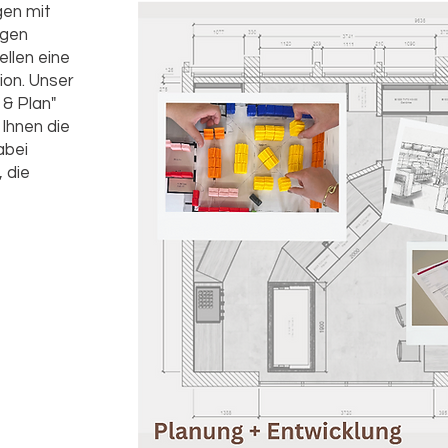
gen mit
igen
llen eine
ion. Unser
& Plan"
Ihnen die
abei
 die