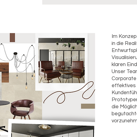
Im Konzept
in die Real
Entwurfsp
Visualisier
klaren Eind
Unser Tea
Corporate 
effektives
Kundenführ
Prototype
die Möglic
begutacht
vorzunehm