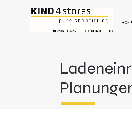
HOM
Ladeneinr
Planunge