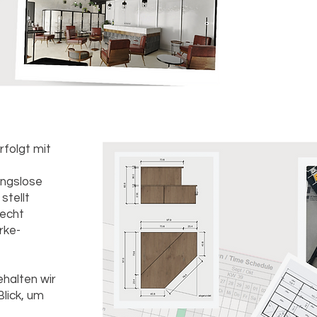
rfolgt mit
ungslose
stellt
recht
rke-
halten wir
lick, um